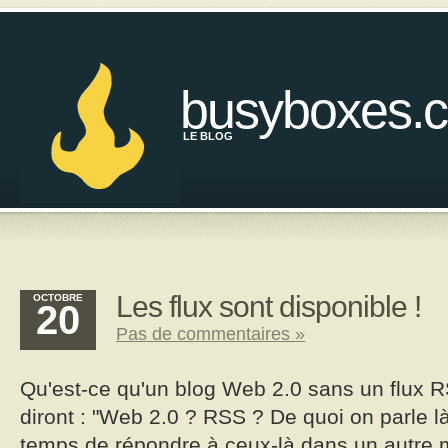
busyboxes.
LE BLOG
Les flux sont disponible !
OCTOBRE
20
Pas de commentaires »
Qu'est-ce qu'un blog Web 2.0 sans un flux R
diront : "Web 2.0 ? RSS ? De quoi on parle là
temps de répondre à ceux-là dans un autre 