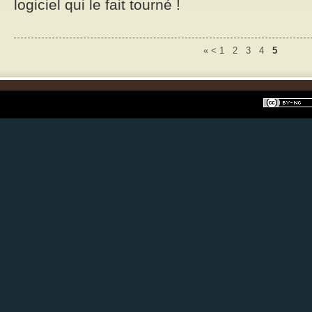
logiciel qui le fait tourné !
«
<
1
2
3
4
5