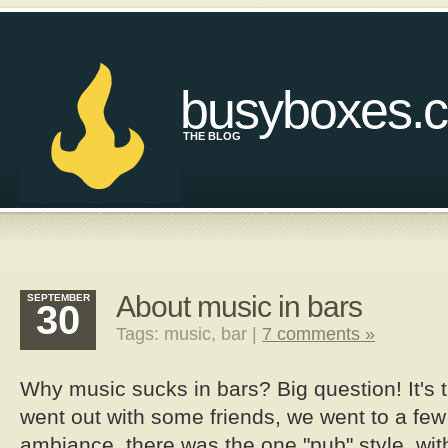
busyboxes.
THE BLOG
About music in bars
SEPTEMBER
30
Tags: music, bar |
7 comments »
Why music sucks in bars? Big question! It's t
went out with some friends, we went to a few
ambiance, there was the one "pub" style, wit